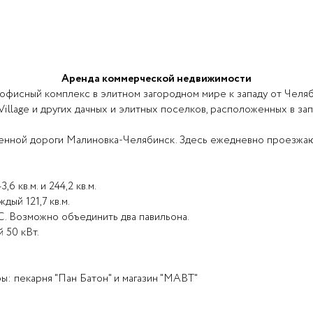
Аренда коммерческой недвижимости
офисный комплекс в элитном загородном мире к западу от Челяб
llage и других дачных и элитных поселков, расположенных в за
ной дороги Малиновка-Челябинск. Здесь ежедневно проезжают
 кв.м. и 244,2 кв.м.
дый 121,7 кв.м.
. Возможно объединить два павильона.
 50 кВт.
ы: пекарня "Пан Батон" и магазин "МАВТ"