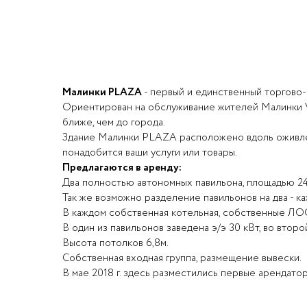
Малинки PLAZA
- первый и единственный торгово-
Ориентирован на обслуживание жителей Малинки Vi
ближе, чем до города.
Здание Малинки PLAZA расположено вдоль оживлен
понадобится ваши услуги или товары.
Предлагаются в аренду:
Два полностью автономных павильона, площадью 243,6
Так же возможно разделение павильонов на два - каж
В каждом собственная котельная, собственные ЛОС
В один из павильонов заведена э/э 30 кВт, во второй
Высота потолков 6,8м.
Собственная входная группа, размещение вывески.
В мае 2018 г. здесь разместились первые арендатор