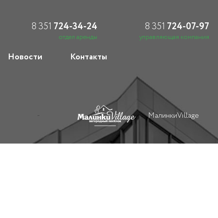
8 351
724-34-24
8 351
724-07-97
отдел аренды
управляющая компания
Новости
Контакты
МалинкиVillage